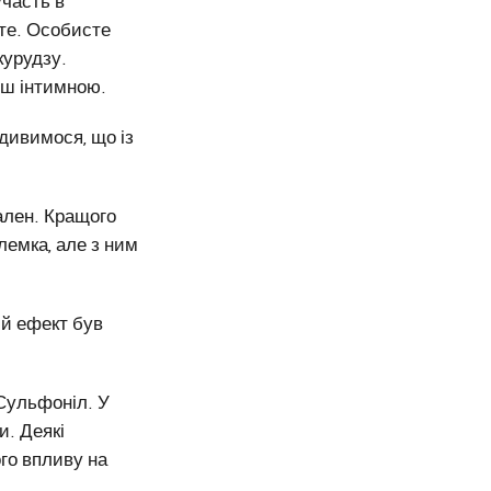
участь в
те. Особисте
курудзу.
нш інтимною.
одивимося, що із
ален. Кращого
лемка, але з ним
 й ефект був
Сульфоніл. У
и. Деякі
ого впливу на