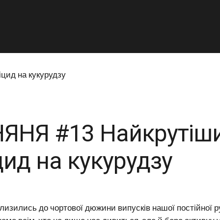
НЯНЯ #13 Найкрутіш
цид на кукурудзу
лизились до чортової дюжини випусків нашої постійної 