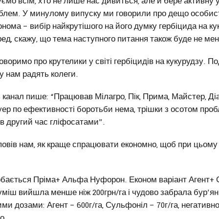
мо всім, хто не лише нас дивиться, але й бере активну 
облем. У минулому випуску ми говорили про дещо особис
онома – вибір найкрутішого на його думку гербіцида на ку
ед, скажу, що тема наступного питання також буде не ме
оворимо про крутелики у світі гербіцидів на кукурудзу. П
у нам радять колеги.
канал пише: “Працював Мілагро, Пік, Прима, Майстер, Ді
ер по ефективності боротьби нема, трішки з осотом проб
в другий час гліфосатами”.
овів нам, як краще спрацювати економно, щоб при цьому
обається Пріма+ Альфа Нуфорон. Економ варіант Агент+ 
уміш вийшла менше ніж 200грн/га і чудово забрала бур’ян
и дозами: Агент – 600г/га, Сульфоніл – 70г/га, негативн
о.