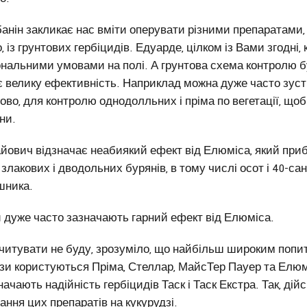
анін закликає нас вміти оперувати різними препаратами
 із грунтових гербіцидів. Едуарде, цілком із Вами згодні
ональними умовами на полі. А грунтова схема контролю б
 велику ефективність. Наприклад можна дуже часто зуст
ово, для контролю однодолльних і пріма по вегетації, що
ни.
йович відзначає неабиякий ефект від Елюміса, який приб
злакових і дводольних бурянів, в тому числі осот і 40-с
шника.
и дуже часто зазначають гарний ефект від Елюміса.
ачитувати не буду, зрозуміло, що найбільш широким попит
зи користуються Пріма, Стеллар, МайсТер Пауер та Елюмі
ачають надійність гербіцидів Таск і Таск Екстра. Так, дій
ання цих препаратів на кукурудзі.