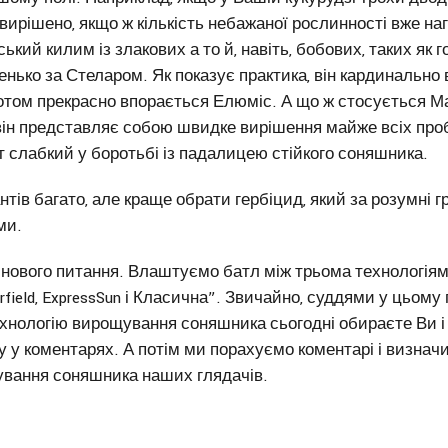
 вирішено, якщо ж кількість небажаної рослинності вже н
ький килим із злакових а то й, навіть, бобових, таких як 
ько за Стеларом. Як показує практика, він кардинально 
сотом прекрасно впорається Елюміс. А що ж стосується М
к він представляє собою швидке вирішення майже всіх про
 слабкий у боротьбі із падалицею стійкого соняшника.
нтів багато, але краще обрати гербіцид, який за розумні 
ми.
я нового питання. Влаштуємо батл між трьома технологі
rfield, ExpressSun і Класична”. Звичайно, суддями у цьому
ехнологію вирощування соняшника сьогодні обираєте Ви 
 у коментарях. А потім ми порахуємо коментарі і визна
вання соняшника наших глядачів.