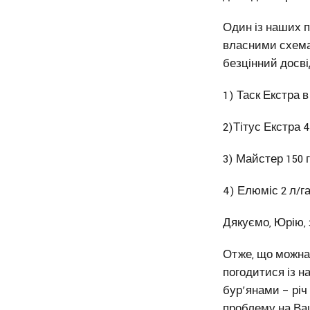
Один із наших п
власними схемам
безцінний досві
1) Таск Екстра в
2)Тітус Екстра 45
3) Майстер 150 г
4) Елюміс 2 л/га
Дякуємо, Юрію, 
Отже, що можна 
погодитися із н
бур’янами – річ
проблему на Ваш