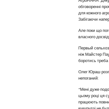
АгроНЯНЯ. Дякує
обговоренні пр
для кожного агр
Забігаючи напер
Але поки що пог
власного досвід
Первый сельхоз 
ніж Майстер Пау
боротись треба 
Олег Юраш розп
непоганий:
“Мені дуже под
цьому році ця с
працюють повним
кукурудзі не бул