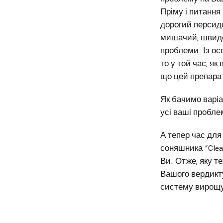
Пріму і питання
дорогий персидс
мишачий, швиден
проблеми. Із о
то у той час, я
що цей препарат
Як бачимо варіа
усі ваші пробле
А тепер час дл
соняшника “Clea
Ви. Отже, яку т
Вашого вердикту
систему вирощу