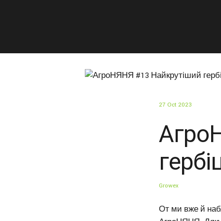
27 Oct 2023
Агро
гербі
Growex
От ми вже й наб