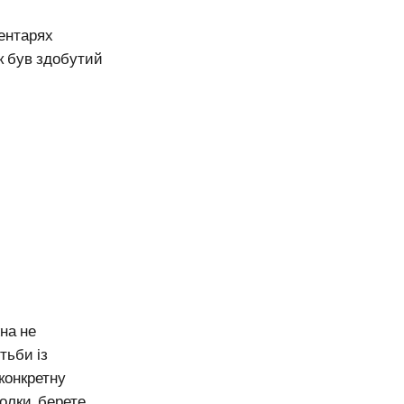
ментарях
к був здобутий
на не
тьби із
конкретну
олки, берете