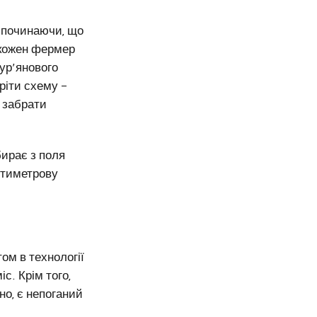
, починаючи, що
, кожен фермер
ур’янового
ріти схему –
б забрати
ирає з поля
антиметрову
ом в технології
с. Крім того,
сно, є непоганий