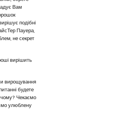
агадує Вам
горошок
вирішує подібні
айсТер Пауера,
блем, не секрет
гроші вирішить
ями вирощування
 питанні будете
і чому? Чекаємо
чимо улюблену