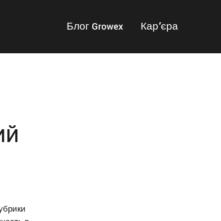
Блог Growex
Карʼ єра
ий
рубрики