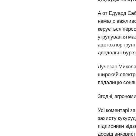
А от Едуард Саб
немало важливо,
керується перс
угрупування має
ацетохлор грунт
дводольні бур’я
Лучезар Микола
широкий спектр 
падалицю соня
Згодні, агроном
Усі коментарі з
захисту кукуруд
підписники відзн
досвід використ