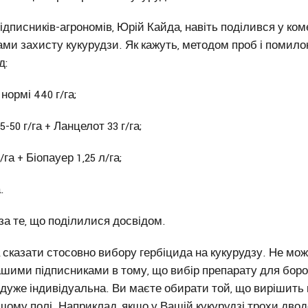
ідписників-агрономів, Юрій Кайда, навіть поділився у ко
и захисту кукурудзи. Як кажуть, методом проб і помило
д:
 нормі 440 г/га;
-50 г/га + Ланцелот 33 г/га;
/га + Біопауер 1,25 л/га;
.
за те, що поділилися досвідом.
сказати стосовно вибору гербіцида на кукурудзу. Не мож
ашими підписниками в тому, що вибір препарату для боро
 дуже індивідуальна. Ви маєте обирати той, що вирішить 
ому полі. Наприклад, якщо у Вашій кукурудзі трохи двод