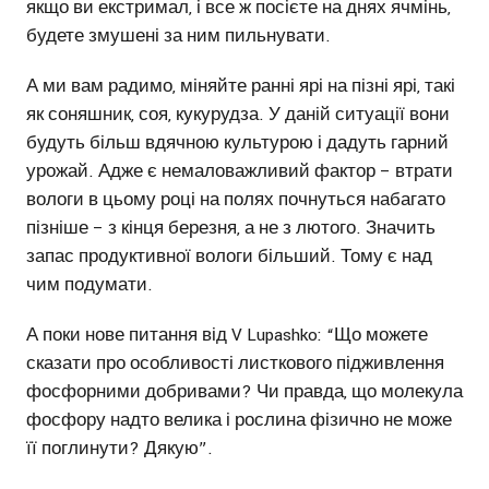
якщо ви екстримал, і все ж посієте на днях ячмінь,
будете змушені за ним пильнувати.
А ми вам радимо, міняйте ранні ярі на пізні ярі, такі
як соняшник, соя, кукурудза. У даній ситуації вони
будуть більш вдячною культурою і дадуть гарний
урожай. Адже є немаловажливий фактор – втрати
вологи в цьому році на полях почнуться набагато
пізніше – з кінця березня, а не з лютого. Значить
запас продуктивної вологи більший. Тому є над
чим подумати.
А поки нове питання від V Lupashko: “Що можете
сказати про особливості листкового підживлення
фосфорними добривами? Чи правда, що молекула
фосфору надто велика і рослина фізично не може
її поглинути? Дякую”.