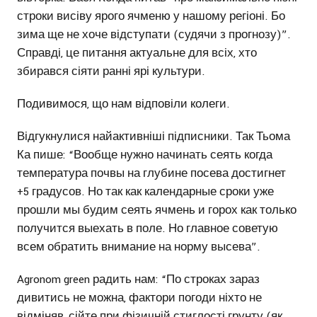
строки висіву ярого ячменю у нашому регіоні. Бо
зима ще не хоче відступати (судячи з прогнозу)”.
Справді, це питання актуальне для всіх, хто
збирався сіяти ранні ярі культури.
Подивимося, що нам відповіли колеги.
Відгукнулися найактивніші підписники. Так Тьома
Ка пише: “Вообще нужно начинать сеять когда
температура почвы на глубине посева достигнет
+5 градусов. Но так как календарные сроки уже
прошли мы будим сеять ячмень и горох как только
получится выехать в поле. Но главное советую
всем обратить внимание на норму высева”.
Agronom green радить нам: “По строках зараз
дивитись не можна, фактори погоди ніхто не
відміняв, сійте при фізичній стиглості грунту (як