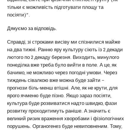
тільки є можливість підготувати площу та
посіяти)”.
Дякуємо за відповідь.
Справді, зі строками висіву ми спізнилися майже
на два тижні. Ранню яру культуру сіють із 2 декади
лютого по 2 декаду березня. Виходить, минулого
понеділка вже треба було вийти в поле. А це, як
бачимо, не можливо через погодні умови. Через
тиждень сівалкою вже можна буде зайти –
прогнози біль-менш втішні. Але, як не крути, для
ярого ячменю буде пізно. Якщо зараз посіяти,
культура буде розвиватися надто швидко, фази
розвитку проходитимуть раніше. А значить є
великий ризик враження хворобами і фізіологічних
порушень. Органогенез буде невиповненим. Тому,