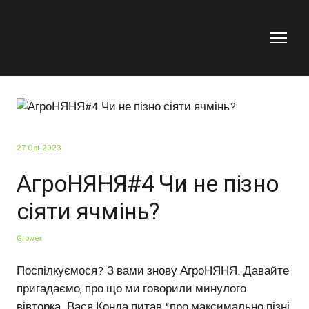
27 Oct 2023
АгроНЯНЯ#4 Чи не пізно
сіяти ячмінь?
Growex
Поспілкуємося? З вами знову АгроНЯНЯ. Давайте
пригадаємо, про що ми говорили минулого
вівторка. Вася Конда питав “про максимально пізні