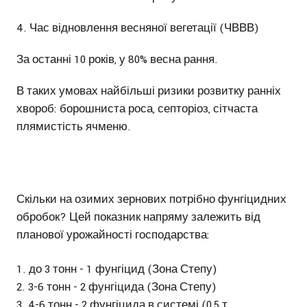
4. Час відновлення весняної вегетації (ЧВВВ)
За останні 10 років, у 80% весна рання.
В таких умовах найбільші ризики розвитку ранніх
хвороб: борошниста роса, септоріоз, сітчаста
плямистість ячменю.
Скільки на озимих зернових потрібно фунгіцидних
обробок? Цей показник напряму залежить від
планової урожайності господарства:
до 3 тонн - 1 фунгіцид (Зона Степу)
3-6 тонн - 2 фунгіцида (Зона Степу)
4-6 тонн - 2 фунгіцида в системі (0,5 т