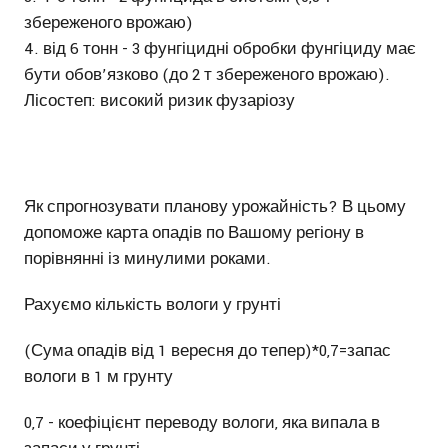
збереженого врожаю)
від 6 тонн - 3 фунгіцидні обробки фунгіциду має
бути обов’язково (до 2 т збереженого врожаю).
Лісостеп: високий ризик фузаріозу
Як спрогнозувати планову урожайність? В цьому
допоможе карта опадів по Вашому регіону в
порівнянні із минулими роками.
Рахуємо кількість вологи у грунті
(Сума опадів від 1 вересня до тепер)*0,7=запас
вологи в 1 м грунту
0,7 - коефіцієнт переводу вологи, яка випала в