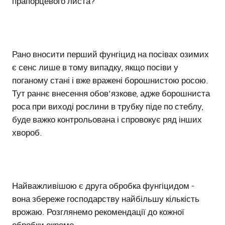
прапорцевого листа?
Рано вносити перший фунгіцид на посівах озимих
є сенс лише в тому випадку, якщо посіви у
поганому стані і вже вражені борошнистою росою.
Тут раннє внесення обов’язкове, адже борошниста
роса при виході рослини в трубку піде по стеблу,
буде важко контрольована і спровокує ряд інших
хвороб.
Найважливішою є друга обробка фунгіцидом -
вона збереже господарству найбільшу кількість
врожаю. Розглянемо рекомендації до кожної