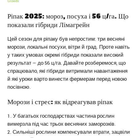
Growex
Ріпак 2025: мороз, посуха і 56 ц/га. Що
показали гібриди Лімагрейн
Цей сезон для ріпаку був непростим: три весняні
морози, локальні посухи, вітри й град. Проте навіть
у таких умовах окремі гібриди показали високий
результат — до 56 ц/га. Давайте розберемося, що
спрацювало, які гібриди витримали навантаження
й які уроки варто винести фермерам перед новою
посівною.
Морози і стрес: як відреагував ріпак
У багатьох господарствах частина рослин
вимерзла під час трьох весняних заморозків.
Сильніші рослини компенсували втрати, зацвіли