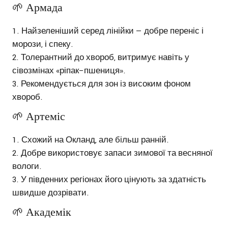
🌱 Армада
Найзеленіший серед лінійки — добре переніс і
морози, і спеку.
Толерантний до хвороб, витримує навіть у
сівозмінах «ріпак–пшениця».
Рекомендується для зон із високим фоном
хвороб.
🌱 Артеміс
Схожий на Окланд, але більш ранній.
Добре використовує запаси зимової та весняної
вологи.
У південних регіонах його цінують за здатність
швидше дозрівати.
🌱 Академік