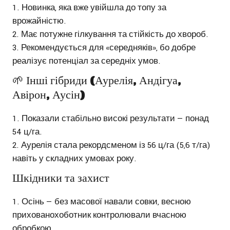
Новинка, яка вже увійшла до топу за
врожайністю.
Має потужне гілкування та стійкість до хвороб.
Рекомендується для «середняків», бо добре
реалізує потенціал за середніх умов.
🌱 Інші гібриди (Аурелія, Андігуа,
Авірон, Аусін)
Показали стабільно високі результати — понад
54 ц/га.
Аурелія стала рекордсменом із 56 ц/га (5,6 т/га)
навіть у складних умовах року.
Шкідники та захист
Осінь — без масової навали совки, весною
прихованохоботник контролювали вчасною
обробкою.