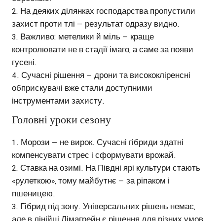
На деяких ділянках господарства пропустили
захист проти тлі — результат одразу видно.
Важливо: метелики й міль — краще
контролювати не в стадії імаго, а саме за появи
гусені.
Сучасні рішення — дрони та висококліренсні
обприскувачі вже стали доступними
інструментами захисту.
Головні уроки сезону
Морози — не вирок. Сучасні гібриди здатні
компенсувати стрес і сформувати врожай.
Ставка на озимі. На Півдні ярі культури стають
«рулеткою», тому майбутнє — за ріпаком і
пшеницею.
Гібрид під зону. Універсальних рішень немає,
але в лінійці Лімагрейн є рішення для різних умов.