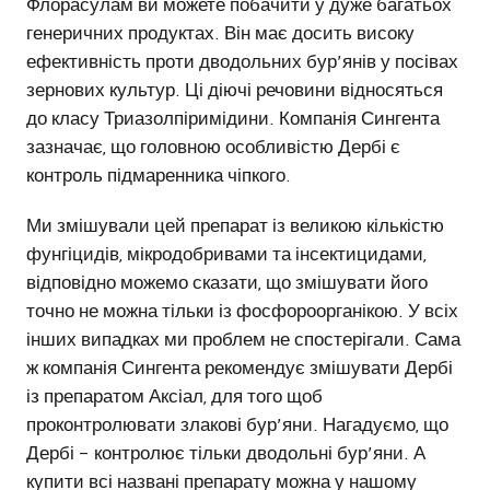
Флорасулам ви можете побачити у дуже багатьох
генеричних продуктах. Він має досить високу
ефективність проти дводольних бур’янів у посівах
зернових культур. Ці діючі речовини відносяться
до класу Триазолпіримідини. Компанія Сингента
зазначає, що головною особливістю Дербі є
контроль підмаренника чіпкого.
Ми змішували цей препарат із великою кількістю
фунгіцидів, мікродобривами та інсектицидами,
відповідно можемо сказати, що змішувати його
точно не можна тільки із фосфороорганікою. У всіх
інших випадках ми проблем не спостерігали. Сама
ж компанія Сингента рекомендує змішувати Дербі
із препаратом Аксіал, для того щоб
проконтролювати злакові бур’яни. Нагадуємо, що
Дербі – контролює тільки дводольні бур’яни. А
купити всі названі препарату можна у нашому