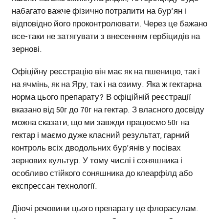
набагато важче фізично потрапити на бур’ян і
відповідно його проконтролювати. Через це бажано
все-таки не затягувати з внесенням гербіцидів на
зернові.
Офіційну реєстрацію він має як на пшеницю, так і
на ячмінь, як на Яру, так і на озиму. Яка ж гектарна
норма цього препарату? В офіційній реєстрації
вказано від 50г до 70г на гектар. З власного досвіду
можна сказати, що ми завжди працюємо 50г на
гектар і маємо дуже класний результат, гарний
контроль всіх дводольних бур’янів у посівах
зернових культур. У тому числі і соняшника і
особливо стійкого соняшника до клеарфілд або
експрессан технології.
Діючі речовини цього препарату це флорасулам.