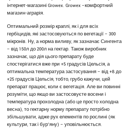
інтернет-магазині Growex. Growex –комфортний
магазин-аграрія.
Оптимальний розмір краплі, як і для всіх
гербіцидів, які застосовуються по вегетації – 300
мікронів. Ну, а норма виливу, як зазначає Сингента
– від 150л до 200л на гектар. Також виробник
зазначає, що дія цього препарату буде
спостерігатися вже при +5 градусів Цельсія, а
оптимальна температура застосування – від +8 до
+25 градусів Цельсія, тобто, грубо кажучи, цей
препарат працює, коли є вегетація. Але ви повинні
розуміти, що якщо ви застосовуєте восени і
температура прохолодна (або це просто холодна
весна), то гектарну норму препарату потрібно
збільшувати, адже рух елементів по рослині (як
культури, так і бур’яну) – уповільнюється.