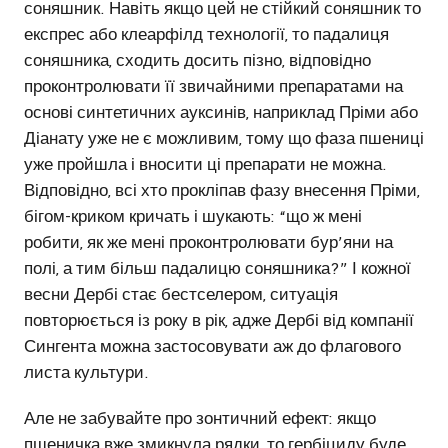
соняшник. Навіть якщо цей не стійкий соняшник то
експрес або клеарфілд технології, то падалиця
соняшника, сходить досить пізно, відповідно
проконтролювати її звичайними препаратами на
основі синтетичних ауксинів, наприклад Пріми або
Діанату уже не є можливим, тому що фаза пшениці
уже пройшла і вносити ці препарати не можна.
Відповідно, всі хто прокліпав фазу внесення Пріми,
бігом-криком кричать і шукають: “що ж мені
робити, як же мені проконтролювати бур’яни на
полі, а тим більш падалицю соняшника?” І кожної
весни Дербі стає бестселером, ситуація
повторюється із року в рік, адже Дербі від компанії
Сингента можна застосовувати аж до флагового
листа культури.
Але не забувайте про зонтичний ефект: якщо
пшеничка вже змикнула рядки, то гербіциду буде