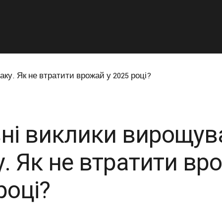
ні виклики вирощув
у. Як не втратити вр
році?