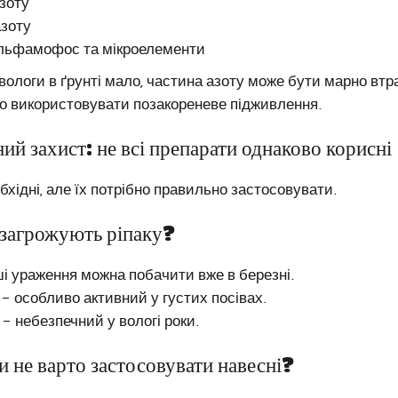
азоту
азоту
льфамофос та мікроелементи
ологи в ґрунті мало, частина азоту може бути марно втр
но використовувати позакореневе підживлення.
ий захист: не всі препарати однаково корисні
бхідні, але їх потрібно правильно застосовувати.
 загрожують ріпаку?
і ураження можна побачити вже в березні.
 – особливо активний у густих посівах.
 – небезпечний у вологі роки.
и не варто застосовувати навесні?