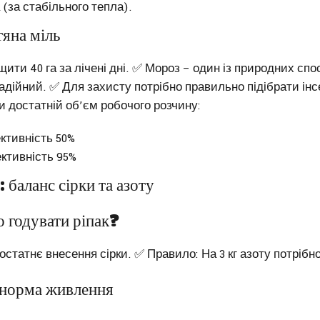
(за стабільного тепла).
тяна міль
ити 40 га за лічені дні. ✅ Мороз – один із природних спо
адійний. ✅ Для захисту потрібно правильно підібрати інс
 достатній об’єм робочого розчину:
ективність 50%
ективність 95%
 баланс сірки та азоту
 годувати ріпак?
статнє внесення сірки. ✅ Правило: На 3 кг азоту потрібно 
норма живлення