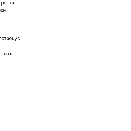
 рости.
ки.
 потребує
ати на