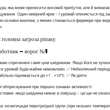
тура, яка може приносити високий прибуток, але й вимагає 
щування. Один невірний крок – і урожай опиняється під за
мо основні виклики, з якими стикаються фермери при виро
и.
 головна загроза ріпаку
ботник – ворог №1
жаю спричинені саме цим шкідником. Якщо його не зупин
ати урожай буде майже неможливо. ✅ Небезпечний період
більно піднімається до +7...+10°C. ✅ Як діяти:
і обприскування при перших ознаках активності.
стками: якщо шкідника немає в ловушці – це ще не означ
: інсектициди перитроїдної групи (при низьких темпера