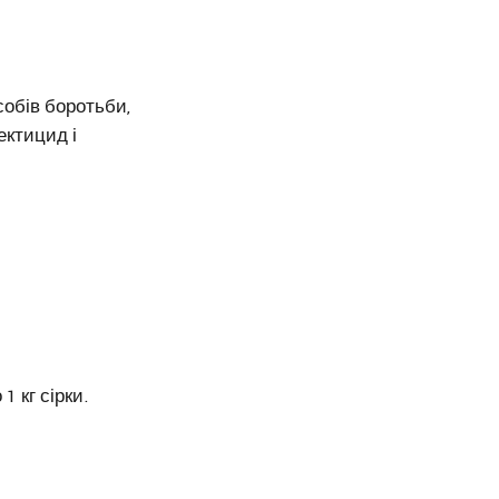
собів боротьби,
ектицид і
1 кг сірки.