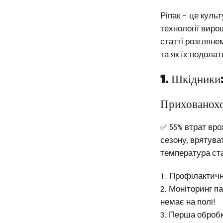
Ріпак – це куль
технології виро
статті розгляне
та як їх подолат
1. Шкідники:
Прихованохо
✅ 55% втрат вро
сезону, врятув
температура ста
Профілактичн
Моніторинг па
немає на полі!
Перша обробка