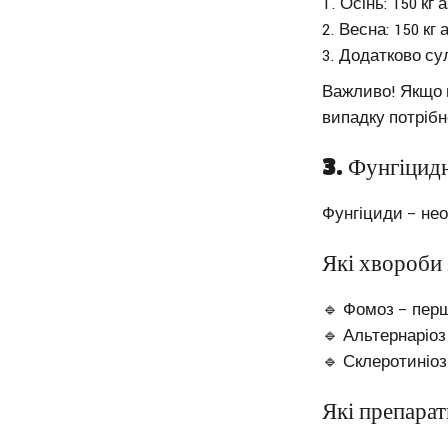
Осінь: 150 кг 
Весна: 150 кг 
Додатково су
Важливо! Якщо в
випадку потріб
3. Фунгіцидн
Фунгіциди – нео
Які хвороби
🔹 Фомоз – перш
🔹 Альтернаріоз
🔹 Склеротиніоз
Які препарат