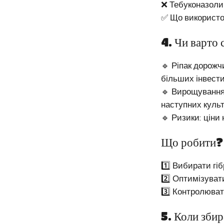
❌ Тебуконазолин
✅ Що використо
4. Чи варто 
🔹 Ріпак дорожч
більших інвести
🔹 Вирощування 
наступних культ
🔹 Ризики: ціни 
Що робити?
1️⃣ Вибирати гі
2️⃣ Оптимізуват
3️⃣ Контролюват
5. Коли зби