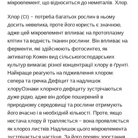
мікроелемент, що відноситься до неметалів. Хлор.
Хлор (Cl) – потреба багатьох рослин в ньому
досить невелика, проте його користь є значною,
адже цей мікроелемент впливає на протоплазму
клітин та водність тканин рослини. Він впливає на
ферменти, які здійснюють фотосинтез, як
активатор.Кожен вид сільськогосподарських
культур вимагає різної концентрації хлору в ґрунті.
Найкраще реагують на підживлення хлором:
селера та гречка.Дефіцит та надлишок
хлоруОзнаки хлорного дефіциту зустрічаються
дуже рідко, адже він добре поширений в
природному середовищі та рослини отримують
його вчасно і в необхідній кількості. Проте, якщо
нестача хлору й трапляється – вона проявляється
як хлороз листків.Надлишок цього мікроелемента
зустрічається частіше. За його прояву зростання