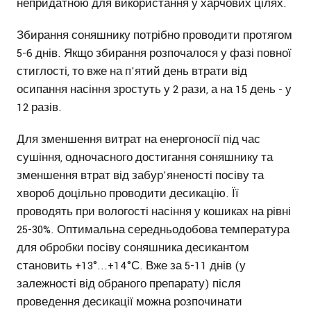
непридатною для використання у харчових цілях.
Збирання соняшнику потрібно проводити протягом
5-6 днів. Якщо збирання розпочалося у фазі повної
стиглості, то вже на п'ятий день втрати від
осипання насіння зростуть у 2 рази, а на 15 день - у
12 разів.
Для зменшення витрат на енергоносії під час
сушіння, одночасного достигання соняшнику та
зменшення втрат від забур'яненості посіву та
хвороб доцільно проводити десикацію. Її
проводять при вологості насіння у кошиках на рівні
25-30%. Оптимальна середньодобова температура
для обробки посіву соняшника десикантом
становить +13°...+14°С. Вже за 5-11 днів (у
залежності від обраного препарату) після
проведення десикації можна розпочинати