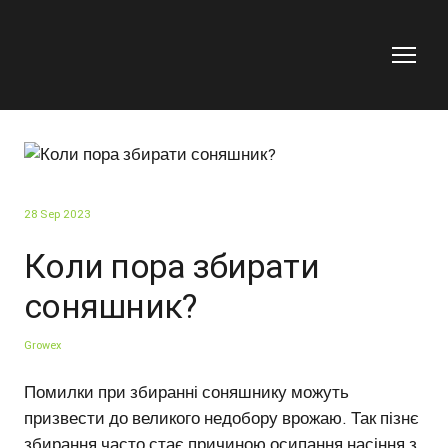
28 Sep 2023
Коли пора збирати
соняшник?
Growex
Помилки при збиранні соняшнику можуть
призвести до великого недобору врожаю. Так пізнє
збирання часто стає причиною осипання насіння з