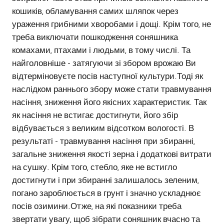
кошиків, обламування самих шляпок через
ураження грибними хворобами і дощі. Крім того, не
треба виключати пошкодження соняшника
комахами, птахами і людьми, в тому числі. Та
найголовніше - затягуючи зі збором врожаю Ви
відтерміновуєте посів наступної культури.Тоді як
наслідком раннього збору може стати травмування
насіння, зниження його якісних характеристик. Так
як насіння не встигає достигнути, його збір
відбувається з великим відсотком вологості. В
результаті - травмування насіння при збиранні,
загальне зниження якості зерна і додаткові витрати
на сушку. Крім того, стебло, яке не встигло
достигнути і при збиранні залишалось зеленим,
погано зароблюється в грунт і значно ускладнює
посів озимини.Отже, на які показники треба
звертати увагу, щоб зібрати соняшник вчасно та