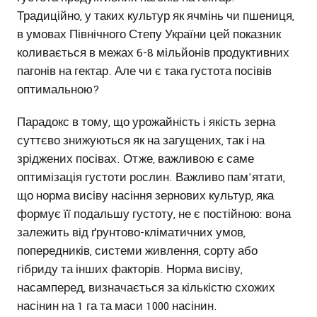
Традиційно, у таких культур як ячмінь чи пшениця,
в умовах Північного Степу України цей показник
коливається в межах 6-8 мільйонів продуктивних
пагонів на гектар. Але чи є така густота посівів
оптимальною?
Парадокс в тому, що урожайність і якість зерна
суттєво знижуються як на загущених, так і на
зріджених посівах. Отже, важливою є саме
оптимізація густоти рослин. Важливо пам'ятати,
що норма висіву насіння зернових культур, яка
формує її подальшу густоту, не є постійною: вона
залежить від ґрунтово-кліматичних умов,
попередників, системи живлення, сорту або
гібриду та інших факторів. Норма висіву,
насамперед, визначається за кількістю схожих
насінин на 1 га та маси 1000 насінин.