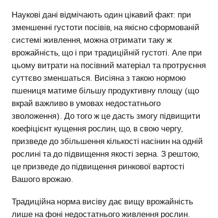
Наукові дані відмічають один цікавий факт: при
зменшенні густоти посівів, на якісно сформованій
системі живлення, можна отримати таку ж
врожайність, що і при традиційній густоті. Але при
цьому витрати на посівний матеріал та протруєння
суттєво зменшаться. Висіяна з такою нормою
пшениця матиме більшу продуктивну площу (що
вкрай важливо в умовах недостатнього
зволоження). До того ж це дасть змогу підвищити
коефіцієнт кущення рослин, що, в свою чергу,
призведе до збільшення кількості насінин на одній
рослині та до підвищення якості зерна. З рештою,
це призведе до підвищення ринкової вартості
Вашого врожаю.
Традиційна норма висіву дає вищу врожайність
лише на фоні недостатнього живлення рослин.