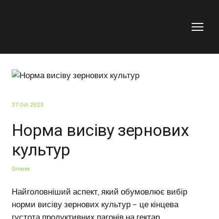
27 Oct 2023
Норма висіву зернових
культур
Growex
Найголовніший аспект, який обумовлює вибір
норми висіву зернових культур – це кінцева
густота продуктивних пагонів на гектар.