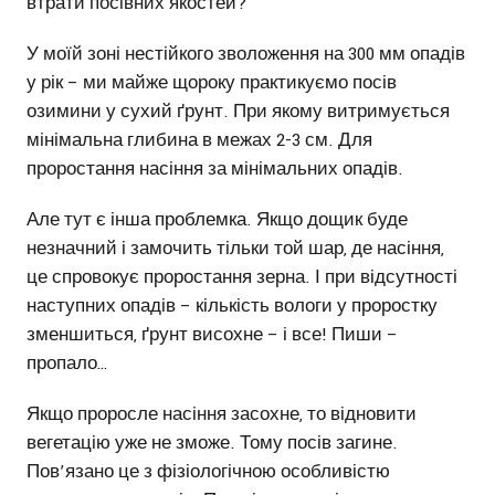
втрати посівних якостей?
У моїй зоні нестійкого зволоження на 300 мм опадів
у рік – ми майже щороку практикуємо посів
озимини у сухий ґрунт. При якому витримується
мінімальна глибина в межах 2-3 см. Для
проростання насіння за мінімальних опадів.
Але тут є інша проблемка. Якщо дощик буде
незначний і замочить тільки той шар, де насіння,
це спровокує проростання зерна. І при відсутності
наступних опадів – кількість вологи у проростку
зменшиться, ґрунт висохне – і все! Пиши –
пропало…
Якщо проросле насіння засохне, то відновити
вегетацію уже не зможе. Тому посів загине.
Пов’язано це з фізіологічною особливістю