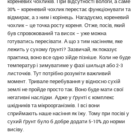
кореневих чохликів. При відсутності вологи, а саме
30% – кореневий чохлик перестає функціонувати та
відмирає, а з ним і корінець. Нагадуємо, кореневий
чохлик – це точка росту кореня. Отже, посів, який
був спровокований та висох – уже можна
готуватись пересівати. А що з тим насінням, яке
лежить у сухому ґрунті? Зазвичай, як показує
практика, воно все одно зійде пізніше. Коли не буде
температур і зимуватиме у фазі шильця або 2-3
листочків. Тут потрібно розуміти важливий
момент. Тривале перебування у відносно сухій
землі не пройде просто так. Воно буде мати свої
негативні наслідки. Адже у ґрунті є комплекс
шкідників та мікроорганізмів. І всі вони
сприймають наше насіння як їжу. Тому при посіві у
сухий ґрунт було б добре додати 5-10% до норми
висіву.