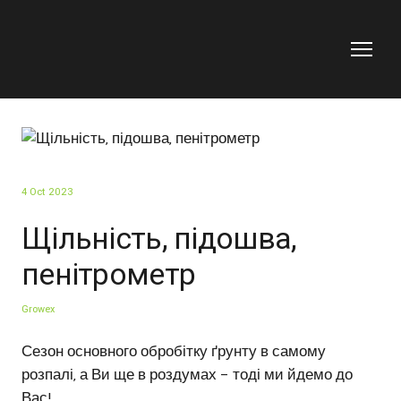
4 Oct 2023
Щільність, підошва,
пенітрометр
Growex
Сезон основного обробітку ґрунту в самому
розпалі, а Ви ще в роздумах – тоді ми йдемо до
Вас!