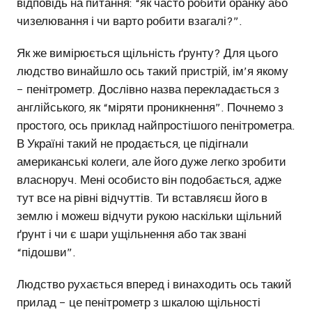
відповідь на питання: “як часто робити оранку або
чизелювання і чи варто робити взагалі?”.
Як же вимірюється щільність ґрунту? Для цього
людство винайшло ось такий пристрій, ім’я якому
– пенітрометр. Дослівно назва перекладається з
англійського, як “міряти проникнення”. Почнемо з
простого, ось приклад найпростішого пенітрометра.
В Україні такий не продається, це підігнали
американські колеги, але його дуже легко зробити
власноруч. Мені особисто він подобається, адже
тут все на рівні відчуттів. Ти вставляєш його в
землю і можеш відчути рукою наскільки щільний
ґрунт і чи є шари ущільнення або так звані
“підошви”.
Людство рухається вперед і винаходить ось такий
прилад – це пенітрометр з шкалою щільності