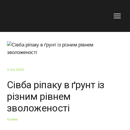
3 Oct 2023
Сівба ріпаку в ґрунт із
різним рівнем
зволоженості
Growex