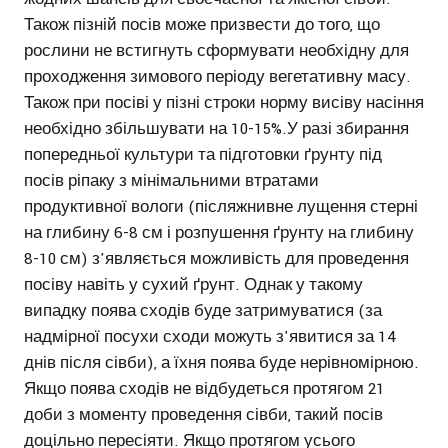
Також пізній посів може призвести до того, що
рослини не встигнуть сформувати необхідну для
проходження зимового періоду вегетативну масу.
Також при посіві у пізні строки норму висіву насіння
необхідно збільшувати на 10-15%.У разі збирання
попередньої культури та підготовки ґрунту під
посів ріпаку з мінімальними втратами
продуктивної вологи (післяжнивне лущення стерні
на глибину 6-8 см і розпушення ґрунту на глибину
8-10 см) з'являється можливість для проведення
посіву навіть у сухий ґрунт. Однак у такому
випадку поява сходів буде затримуватися (за
надмірної посухи сходи можуть з'явитися за 14
днів після сівби), а їхня поява буде нерівномірною.
Якщо поява сходів не відбудеться протягом 21
доби з моменту проведення сівби, такий посів
доцільно пересіяти. Якщо протягом усього