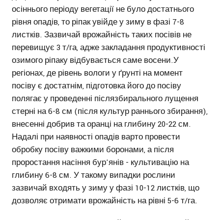
осіннього періоду вегетації не було достатнього
рівня опадів, то ріпак увійде у зиму в фазі 7-8
листків. Зазвичай врожайність таких посівів не
перевищує 3 т/га, адже закладання продуктивності
озимого ріпаку відбувається саме восени.У
регіонах, де рівень вологи у ґрунті на момент
посіву є достатнім, підготовка його до посіву
полягає у проведенні післязбирального лущення
стерні на 6-8 см (після культур раннього збирання),
внесенні добрив та оранці на глибину 20-22 см.
Надалі при наявності опадів варто провести
обробку посіву важкими боронами, а після
проростання насіння бур'янів - культивацію на
глибину 6-8 см. У такому випадки рослини
зазвичай входять у зиму у фазі 10-12 листків, що
дозволяє отримати врожайність на рівні 5-6 т/га.