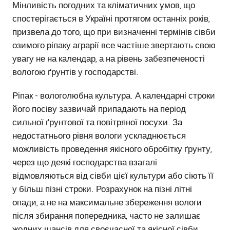
Мінливість погодних та кліматичних умов, що
спостерігається в Україні протягом останніх років,
призвела до того, що при визначенні термінів сівби
озимого ріпаку аграрії все частіше звертають свою
увагу не на календар, а на рівень забезпеченості
вологою ґрунтів у господарстві.
Ріпак - вологолюбна культура. А календарні строки
його посіву зазвичай припадають на період
сильної ґрунтової та повітряної посухи. За
недостатнього рівня вологи ускладнюється
можливість проведення якісного обробітку ґрунту,
через що деякі господарства взагалі
відмовляються від сівби цієї культури або сіють її
у більш пізні строки. Розрахунок на пізні літні
опади, а не на максимальне збереження вологи
після збирання попередника, часто не залишає
жодних шансів для своєчасної та якісної сівби.