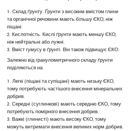
Склад ґрунту. Ґрунти з високим вмістом глини
та органічної речовини мають більшу ЄКО, ніж
піщані.
Кислотність. Кислі ґрунти мають меншу ЄКО,
ніж нейтральні або лужні.
Вміст гумусу в ґрунті. Він також підвищує ЄКО.
Залежно від гранулометричного складу ґрунти
поділяються на:
Легкі (піщані та супіщані) мають низьку ЄКО,
тому потребують частішого внесення мінеральних
добрив.
Середні (суглинкові) мають середню ЄКО, тому
потребують помірного внесення добрив.
Важкі (глинисті) мають високу ЄКО, тому
можуть витримати внесення великих норм добрив.