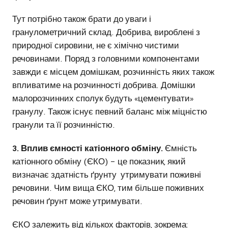
Тут потрібно також брати до уваги і
гранулометричний склад. Добрива, вироблені з
природної сировини, не є хімічно чистими
речовинами. Поряд з головними компонентами
завжди є місцем домішкам, розчинність яких також
впливатиме на розчинності добрива. Домішки
малорозчинних сполук будуть «цементувати»
гранулу. Також існує певний баланс між міцністю
гранули та її розчинністю.
3. Вплив ємності катіонного обміну.
Ємність
катіонного обміну (ЄКО) – це показник, який
визначає здатність ґрунту утримувати поживні
речовини. Чим вища ЄКО, тим більше поживних
речовин ґрунт може утримувати.
ЄКО залежить від кількох факторів, зокрема: