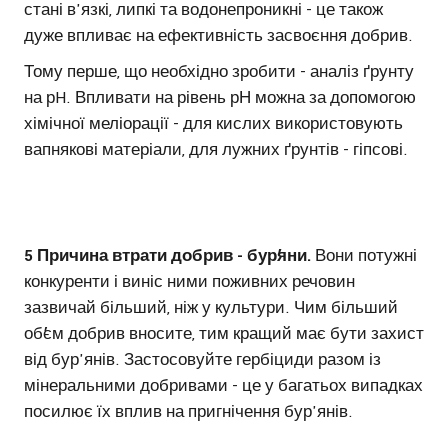
стані в'язкі, липкі та водонепроникні - це також
дуже впливає на ефективність засвоєння добрив.
Тому перше, що необхідно зробити - аналіз ґрунту
на рH. Впливати на рівень рН можна за допомогою
хімічної меліорації - для кислих використовують
вапнякові матеріали, для лужних ґрунтів - гіпсові.
5 Причина втрати добрив - бурʼяни.
Вони потужні
конкуренти і виніс ними поживних речовин
зазвичай більший, ніж у культури. Чим більший
обʼєм добрив вносите, тим кращий має бути захист
від бур'янів. Застосовуйте гербіциди разом із
мінеральними добривами - це у багатьох випадках
посилює їх вплив на пригнічення бур'янів.