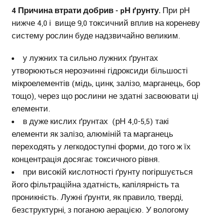
4 Причина втрати добрив - pН ґрунту.
При рН
нижче 4,0 і вище 9,0 токсичний вплив на кореневу
систему рослин буде надзвичайно великим.
у лужних та сильно лужних ґрунтах
утворюються нерозчинні гідроксиди більшості
мікроелементів (мідь, цинк, залізо, марганець, бор
тощо), через що рослини не здатні засвоювати ці
елементи.
в дуже кислих ґрунтах (рН 4,0-5,5) такі
елементи як залізо, алюміній та марганець
переходять у легкодоступні форми, до того ж їх
концентрація досягає токсичного рівня.
при високій кислотності ґрунту погіршується
його фільтраційна здатність, капілярність та
проникність. Лужні ґрунти, як правило, тверді,
безструктурні, з поганою аерацією. У вологому