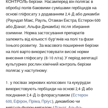
КОНТРОЛЬ берізки. Насамперед він полягає в
обробці полів баковими сумішами гербіцидів на
основі гліфосату з додаванням 2,4-Д або дикамби
(Раундап Макс, Рауль, Отаман Екстра, Естерон 600
або Діанат, Альфа-Дикамба) після збирання
озимини. Норма застосування препаратів
залежить від кількості бур’янів на полі та фази
їхнього розвитку. За масового поширення берізки
на полі варто використовувати високі норми
внесення гліфосату (8-10 л/га).У період вегетації
культурних рослин хімічний контроль берізки
полягає у наступному:
у посівах зернових колосових та кукурудзи
використовують гербіциди на основі 2,4-Д або
поєднання 2,4-Д із флорасуламом (
Естерон
600
,
Ефірон
,
Пріма
,
Пріус
), дикамбою чи
метсульфурон-метилом (
Діанат
,
Альфа-