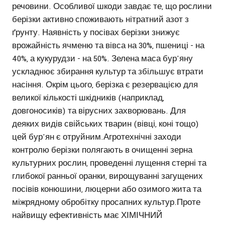
речовини. Особливої шкоди завдає те, що рослини
берізки активно споживають нітратний азот з
ґрунту. Наявність у посівах берізки знижує
врожайність ячменю та вівса на 30%, пшениці - на
40%, а кукурудзи - на 50%. Зелена маса бур'яну
ускладнює збирання культур та збільшує втрати
насіння. Окрім цього, берізка є резервацією для
великої кількості шкідників (наприклад,
довгоносиків) та вірусних захворювань. Для
деяких видів свійських тварин (вівці, коні тощо)
цей бур'ян є отруйним.Агротехнічні заходи
контролю берізки полягають в очищенні зерна
культурних рослин, проведенні лущення стерні та
глибокої ранньої оранки, вирощуванні загущених
посівів конюшини, люцерни або озимого жита та
міжрядному обробітку просапних культур.Проте
найвищу ефективність має ХІМІЧНИЙ