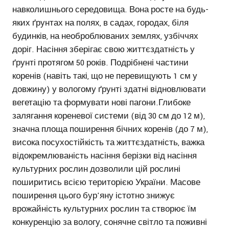
навколишнього середовища. Вона росте на будь-
яких ґрунтах на полях, в садах, городах, біля
будинків, на необроблюваних землях, узбіччях
доріг. Насіння зберігає свою життєздатність у
ґрунті протягом 50 років. Подрібнені частини
коренів (навіть такі, що не перевищують 1 см у
довжину) у вологому ґрунті здатні відновлювати
вегетацію та формувати нові пагони.Глибоке
залягання кореневої системи (від 30 см до 12 м),
значна площа поширення бічних коренів (до 7 м),
висока посухостійкість та життєздатність, важка
відокремлюваність насіння берізки від насіння
культурних рослин дозволили цій рослині
поширитись всією територією України. Масове
поширення цього бур'яну істотно знижує
врожайність культурних рослин та створює їм
конкуренцію за вологу, сонячне світло та поживні