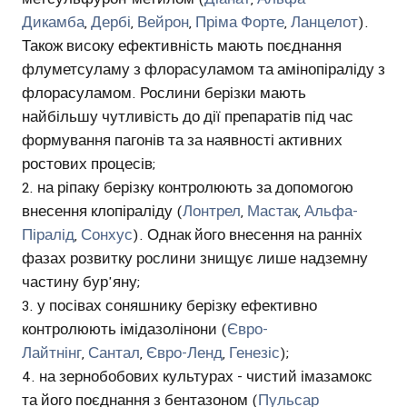
Дикамба
,
Дербі
,
Вейрон
,
Пріма Форте
,
Ланцелот
).
Також високу ефективність мають поєднання
флуметсуламу з флорасуламом та амінопіраліду з
флорасуламом. Рослини берізки мають
найбільшу чутливість до дії препаратів під час
формування пагонів та за наявності активних
ростових процесів;
на ріпаку берізку контролюють за допомогою
внесення клопіраліду (
Лонтрел
,
Мастак
,
Альфа-
Піралід
,
Сонхус
). Однак його внесення на ранніх
фазах розвитку рослини знищує лише надземну
частину бур'яну;
у посівах соняшнику берізку ефективно
контролюють імідазолінони (
Євро-
Лайтнінг
,
Сантал
,
Євро-Ленд
,
Генезіс
);
на зернобобових культурах - чистий імазамокс
та його поєднання з бентазоном (
Пульсар