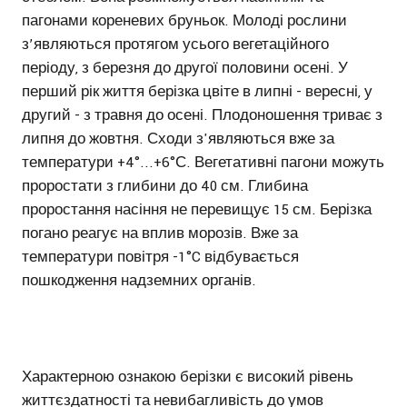
пагонами кореневих бруньок. Молоді рослини
з’являються протягом усього вегетаційного
періоду, з березня до другої половини осені. У
перший рік життя берізка цвіте в липні - вересні, у
другий - з травня до осені. Плодоношення триває з
липня до жовтня. Сходи з'являються вже за
температури +4°...+6°С. Вегетативні пагони можуть
проростати з глибини до 40 см. Глибина
проростання насіння не перевищує 15 см. Берізка
погано реагує на вплив морозів. Вже за
температури повітря -1°C відбувається
пошкодження надземних органів.
Характерною ознакою берізки є високий рівень
життєздатності та невибагливість до умов