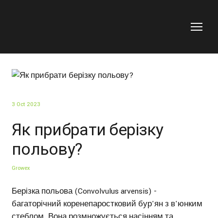
3 Oct 2023
Як прибрати берізку
польову?
Growex
Берізка польова (Convolvulus arvensis) -
багаторічний коренепаростковий бур'ян з в'юнким
стеблом. Вона розмножується насінням та