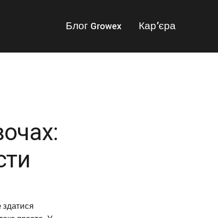
Блог Growex
Карʼ єра
вочах:
сти
е здатися