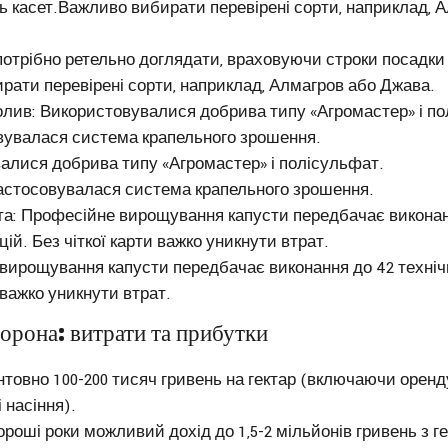
ть касет.Важливо вибирати перевірені сорти, наприклад, 
отрібно ретельно доглядати, враховуючи строки посадки т
рати перевірені сорти, наприклад, Алмагров або Джава.
олив: Використовувалися добрива типу «Агромастер» і п
вувалася система крапельного зрошення.
алися добрива типу «Агромастер» і полісульфат.
астосовувалася система крапельного зрошення.
рта: Професійне вирощування капусти передбачає виконан
ій. Без чіткої карти важко уникнути втрат.
вирощування капусти передбачає виконання до 42 техніч
 важко уникнути втрат.
орона: витрати та прибутки
нтовно 100-200 тисяч гривень на гектар (включаючи оренд
 насіння).
ороші роки можливий дохід до 1,5-2 мільйонів гривень з г