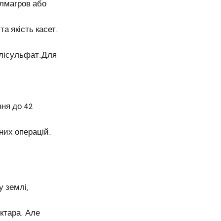
Алмагров або
а якість касет.
олісульфат.Для
ня до 42
них операцій.
у землі,
ектара. Але