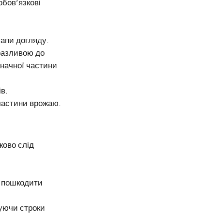
обов’язкові
тапи догляду.
вразливою до
значної частини
в.
частини врожаю.
ково слід
ь пошкодити
вуючи строки