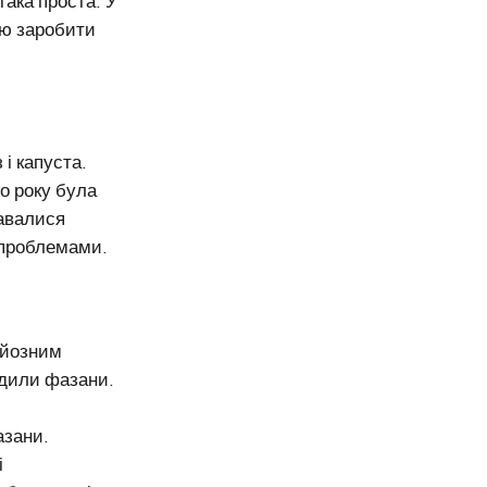
така проста. У
єю заробити
і капуста.
го року була
давалися
 проблемами.
рйозним
одили фазани.
азани.
і