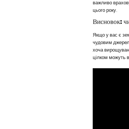
важливо врахову
цього року.
Висновок: ч
Якщо у вас є зе
чудовим джерело
хоча вирощуванн
цілком можуть в