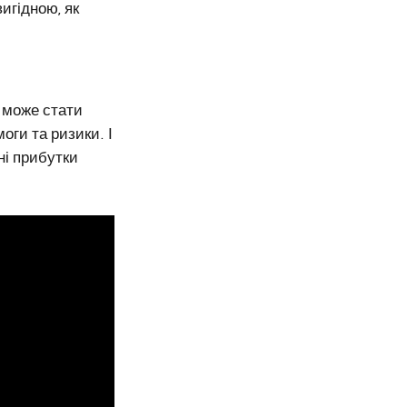
игідною, як
 може стати
оги та ризики. І
ні прибутки