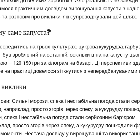
ляхом до великих заробітків. Але реальність не завжди 
лимося практичним досвідом вирощування капусти з наді
 та розповім про виклики, які супроводжували цей шлях.
му саме капуста?
ередитись на трьох культурах: цукрова кукурудза, гарбуз 
 був зроблений на останній, оскільки ціна на капусту цьо
ою — 120-150 грн за кілограм на базарі. Ці перспективи з
е на практиці довелося зіткнутися з непередбачуваними
 виклики
ови: Сильні морози, спека і нестабільна погода стали се
, наприклад, просто згорів через спеку, а кукурудзу пошк
, спека і нестабільна погода стали серйозним бар’єром.
клад, просто згорів через спеку, а кукурудзу пошкодили ф
 моменти: Нестача досвіду у вирощуванні та використанн