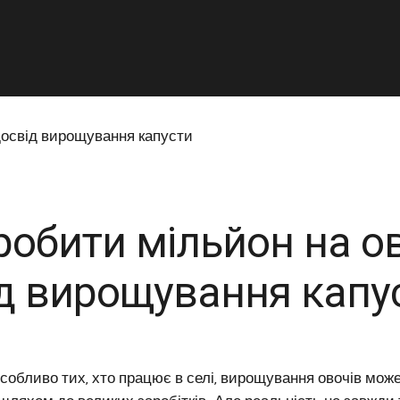
робити мільйон на о
д вирощування капу
собливо тих, хто працює в селі, вирощування овочів мож