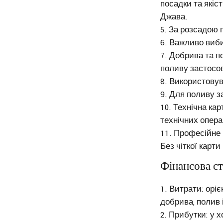
посадки та якіс
Джава.
За розсадою п
Важливо виби
Добрива та п
поливу застосо
Використовув
Для поливу з
Технічна ка
технічних операц
Професійне 
Без чіткої карти
Фінансова ст
Витрати: оріє
добрива, полив і
Прибутки: у х