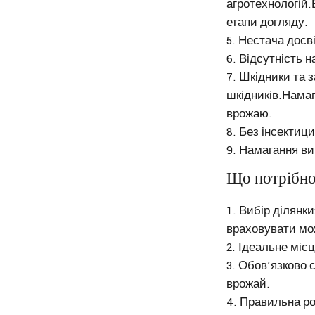
агротехнологій.
етапи догляду.
Нестача досві
Відсутність н
Шкідники та з
шкідників.Намаг
врожаю.
Без інсектици
Намагання ви
Що потрібно
Вибір ділянки
враховувати мо
Ідеальне місц
Обов’язково с
врожай.
Правильна ро