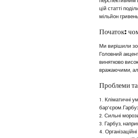
перспективним ш
цій статті поді
мільйон гривень
Початок: чо
Ми вирішили зос
Головний акцент
винятково висок
вражаючими, ал
Проблеми та
Кліматичні ум
бар’єром.Гарбуз
Сильні морози
Гарбуз, напри
Організаційні