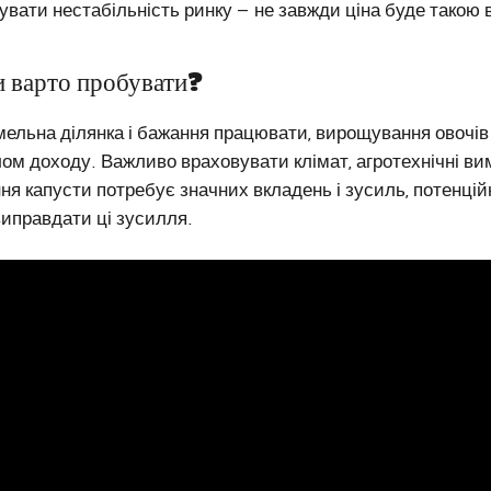
вати нестабільність ринку — не завжди ціна буде такою в
и варто пробувати?
мельна ділянка і бажання працювати, вирощування овочів
м доходу. Важливо враховувати клімат, агротехнічні вим
я капусти потребує значних вкладень і зусиль, потенцій
иправдати ці зусилля.