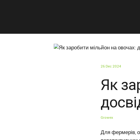
26 Dec 2024
Як за
досві
Growex
Для фермерів, о