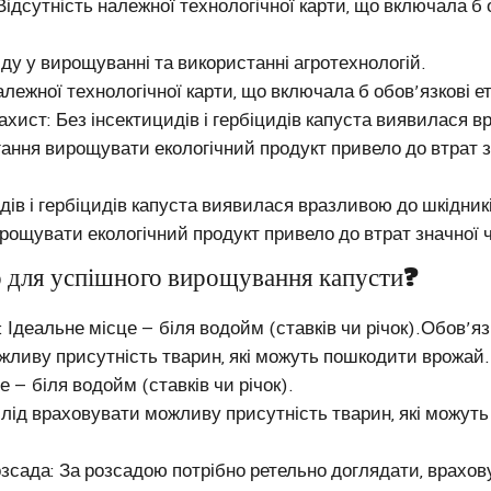
Відсутність належної технологічної карти, що включала б 
ду у вирощуванні та використанні агротехнологій.
алежної технологічної карти, що включала б обов’язкові е
ахист: Без інсектицидів і гербіцидів капуста виявилася 
ання вирощувати екологічний продукт привело до втрат 
дів і гербіцидів капуста виявилася вразливою до шкідникі
рощувати екологічний продукт привело до втрат значної 
 для успішного вирощування капусти?
: Ідеальне місце — біля водойм (ставків чи річок).Обов’яз
жливу присутність тварин, які можуть пошкодити врожай.
е — біля водойм (ставків чи річок).
лід враховувати можливу присутність тварин, які можут
зсада: За розсадою потрібно ретельно доглядати, врахо