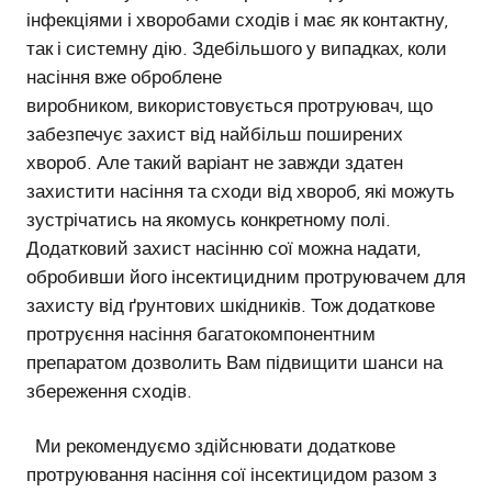
інфекціями і хворобами сходів і має як контактну,
так і системну дію. Здебільшого у випадках, коли
насіння вже оброблене
виробником, використовується протруювач, що
забезпечує захист від найбільш поширених
хвороб. Але такий варіант не завжди здатен
захистити насіння та сходи від хвороб, які можуть
зустрічатись на якомусь конкретному полі.
Додатковий захист насінню сої можна надати,
обробивши його інсектицидним протруювачем для
захисту від ґрунтових шкідників. Тож додаткове
протруєння насіння багатокомпонентним
препаратом дозволить Вам підвищити шанси на
збереження сходів.
Ми рекомендуємо здійснювати додаткове
протруювання насіння сої інсектицидом разом з