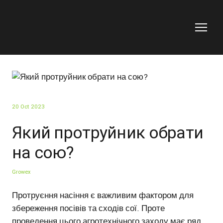
20 Oct 2023
Який протруйник обрати
на сою?
Growex
Протруєння насіння є важливим фактором для
збереження посівів та сходів сої. Проте
проведення цього агротехнічного заходу має ряд