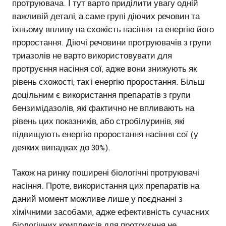
протруювача. І тут варто приділити увагу одній
важливій деталі, а саме групі діючих речовин та
їхньому впливу на схожість насіння та енергію його
проростання. Діючі речовини протруювачів з групи
триазолів не варто використовувати для
протруєння насіння сої, адже вони знижують як
рівень схожості, так і енергію проростання. Більш
доцільним є використання препаратів з групи
бензимідазолів, які фактично не впливають на
рівень цих показників, або стробілуринів, які
підвищують енергію проростання насіння сої (у
деяких випадках до 30%).
Також на ринку поширені біологічні протруювачі
насіння. Проте, використання цих препаратів на
даний момент можливе лише у поєднанні з
хімічними засобами, адже ефективність сучасних
біологічних комплексів для протруєння не