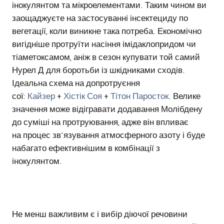
інокулянтом та мікроелементами. Таким чином ви
заощаджуєте на застосуванні інсектециду по
вегетації, коли виникне така потреба. Економічно
вигідніше протруїти насіння імідаклопридом чи
тіаметоксамом, аніж в сезон купувати той самий
Нурел Д для боротьби із шкідниками сходів.
Ідеальна схема на допротруєння
сої:
Кайзер
+
Хістік Соя
+
Тітон Паросток
. Велике
значення може відігравати додавання Молібдену
до суміші на протруювання, адже він впливає
на процес зв'язування атмосферного азоту і буде
набагато ефективнішим в комбінації з
інокулянтом.
Не менш важливим є і вибір діючої речовини