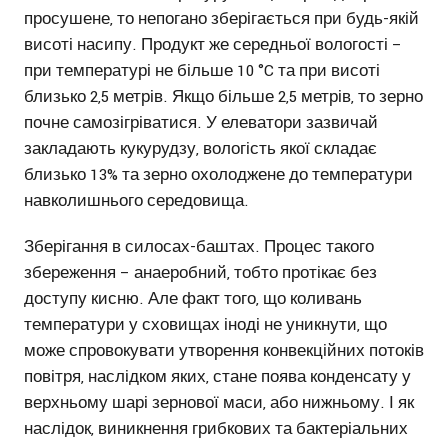
просушене, то непогано зберігається при будь-якій
висоті насипу. Продукт же середньої вологості –
при температурі не більше 10 °C та при висоті
близько 2,5 метрів. Якщо більше 2,5 метрів, то зерно
почне самозігріватися. У елеватори зазвичай
закладають кукурудзу, вологість якої складає
близько 13% та зерно охолоджене до температури
навколишнього середовища.
Зберігання в силосах-баштах. Процес такого
збереження – анаеробний, тобто протікає без
доступу кисню. Але факт того, що коливань
температури у сховищах іноді не уникнути, що
може спровокувати утворення конвекційних потоків
повітря, наслідком яких, стане поява конденсату у
верхньому шарі зернової маси, або нижньому. І як
наслідок, виникнення грибкових та бактеріальних