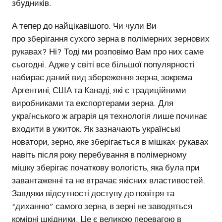
збудників.
А тепер до найцікавішого. Чи чули Ви
про зберігання сухого зерна в полімерних зернових
рукавах? Ні? Тоді ми розповімо Вам про них саме
сьогодні. Адже у світі все більшої популярності
набирає даний вид збереження зерна, зокрема
Аргентині, США та Канаді, які є традиційними
виробниками та експортерами зерна. Для
українського ж аграрія ця технологія лише починає
входити в ужиток. Як зазначають українські
новатори, зерно, яке зберігається в мішках-рукавах
навіть після року перебування в полімерному
мішку зберігає початкову вологість, яка була при
завантаженні та не втрачає якісних властивостей.
Завдяки відсутності доступу до повітря та
“диханню” самого зерна, в зерні не заводяться
комірні шкідники. Це є великою перевагою в